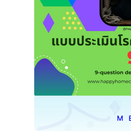
M E N 