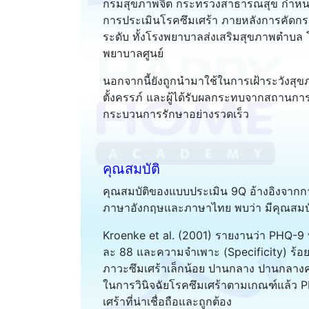
กรมสุขภาพจิต กระทรวงสาธารณสุข กำหนดใ
การประเมินโรคซึมเศร้า ภายหลังการคัดก
ระดับ ทั้งโรงพยาบาลส่งเสริมสุขภาพตำบ
พยาบาลศูนย์
นอกจากนี้ยังถูกนำมาใช้ในการเฝ้าระวังสุขภาพจ
ตั้งครรภ์ และผู้ได้รับผลกระทบจากสถานการณ์ว
กระบวนการรักษาอย่างรวดเร็ว
คุณสมบัติ
คุณสมบัติของแบบประเมิน 9Q อ้างอิงจากก
ภาษาอังกฤษและภาษาไทย พบว่า มีคุณสมบัติทา
Kroenke et al. (2001) รายงานว่า PHQ-9 ท
ละ 88 และความจำเพาะ (Specificity) ร้อย
ภาวะซึมเศร้าเล็กน้อย ปานกลาง ปานกลาง
ในการวินิจฉัยโรคซึมเศร้าตามเกณฑ์แล้ว P
เศร้าที่น่าเชื่อถือและถูกต้อง