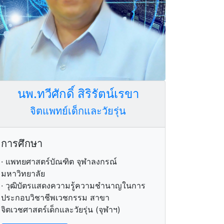
นพ.ทวีศักดิ์ สิริรัตน์เรขา
จิตแพทย์เด็กและวัยรุ่น
การศึกษา
· แพทยศาสตร์บัณฑิต จุฬาลงกรณ์
มหาวิทยาลัย
· วุฒิบัตรแสดงความรู้ความชำนาญในการ
ประกอบวิชาชีพเวชกรรม สาขา
E E N I N G
จิตเวชศาสตร์เด็กและวัยรุ่น (จุฬาฯ)