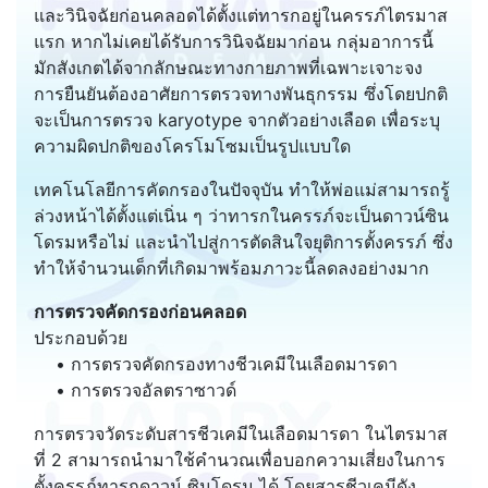
และวินิจฉัยก่อนคลอดได้ตั้งแต่ทารกอยู่ในครรภ์ไตรมาส
แรก หากไม่เคยได้รับการวินิจฉัยมาก่อน กลุ่มอาการนี้
มักสังเกตได้จากลักษณะทางกายภาพที่เฉพาะเจาะจง
การยืนยันต้องอาศัยการตรวจทางพันธุกรรม ซึ่งโดยปกติ
จะเป็นการตรวจ karyotype จากตัวอย่างเลือด เพื่อระบุ
ความผิดปกติของโครโมโซมเป็นรูปแบบใด
เทคโนโลยีการคัดกรองในปัจจุบัน ทำให้พ่อแม่สามารถรู้
ล่วงหน้าได้ตั้งแต่เนิ่น ๆ ว่าทารกในครรภ์จะเป็นดาวน์ซิน
โดรมหรือไม่ และนำไปสู่การตัดสินใจยุติการตั้งครรภ์ ซึ่ง
ทำให้จำนวนเด็กที่เกิดมาพร้อมภาวะนี้ลดลงอย่างมาก
การตรวจคัดกรองก่อนคลอด
ประกอบด้วย
• การตรวจคัดกรองทางชีวเคมีในเลือดมารดา
• การตรวจอัลตราซาวด์
การตรวจวัดระดับสารชีวเคมีในเลือดมารดา ในไตรมาส
ที่ 2 สามารถนำมาใช้คำนวณเพื่อบอกความเสี่ยงในการ
ตั้งครรภ์ทารกดาวน์ ซินโดรม ได้ โดยสารชีวเคมีดัง