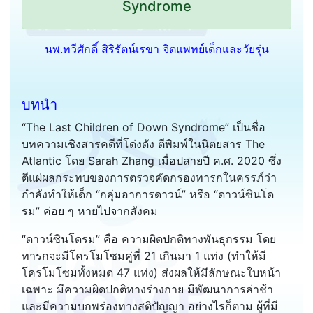
Syndrome
นพ.ทวีศักดิ์ สิริรัตน์เรขา จิตแพทย์เด็กและวัยรุ่น
บทนำ
“The Last Children of Down Syndrome” เป็นชื่อ
บทความเชิงสารคดีที่โด่งดัง ตีพิมพ์ในนิตยสาร The
Atlantic โดย Sarah Zhang เมื่อปลายปี ค.ศ. 2020 ซึ่ง
ตีแผ่ผลกระทบของการตรวจคัดกรองทารกในครรภ์ว่า
กำลังทำให้เด็ก “กลุ่มอาการดาวน์” หรือ “ดาวน์ซินโด
รม” ค่อย ๆ หายไปจากสังคม
“ดาวน์ซินโดรม” คือ ความผิดปกติทางพันธุกรรม โดย
ทารกจะมีโครโมโซมคู่ที่ 21 เกินมา 1 แท่ง (ทำให้มี
โครโมโซมทั้งหมด 47 แท่ง) ส่งผลให้มีลักษณะใบหน้า
เฉพาะ มีความผิดปกติทางร่างกาย มีพัฒนาการล่าช้า
และมีความบกพร่องทางสติปัญญา อย่างไรก็ตาม ผู้ที่มี