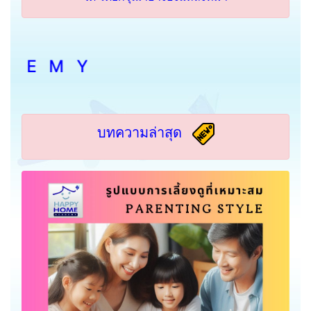
A D H
บทความล่าสุด