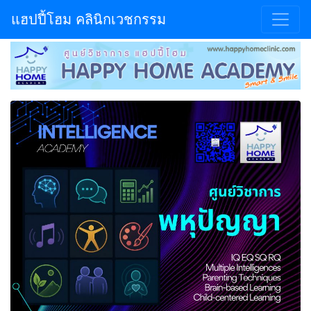
แฮปปี้โฮม คลินิกเวชกรรม