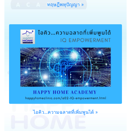
ทฤษฎีพหุปัญญา »
ไอคิว...ความฉลาดที่เพิ่มพูนได้ »