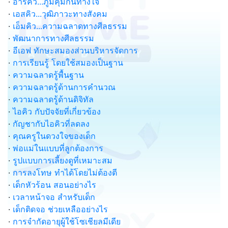
·
อาร์คิว...ภูมิคุ้มกันทางใจ
·
เอสคิว...วุฒิภาวะทางสังคม
·
เอ็มคิว...ความฉลาดทางศีลธรรม
·
พัฒนาการทางศีลธรรม
·
อีเอฟ ทักษะสมองส่วนบริหารจัดการ
·
การเรียนรู้ โดยใช้สมองเป็นฐาน
·
ความฉลาดรู้พื้นฐาน
·
ความฉลาดรู้ด้านการคำนวณ
·
ความฉลาดรู้ด้านดิจิทัล
·
ไอคิว กับปัจจัยที่เกี่ยวข้อง
·
กัญชากับไอคิวที่ลดลง
·
คุณครูในดวงใจของเด็ก
·
พ่อแม่ในแบบที่ลูกต้องการ
·
รูปแบบการเลี้ยงดูที่เหมาะสม
·
การลงโทษ ทำได้โดยไม่ต้องตี
·
เด็กหัวร้อน สอนอย่างไร
·
เวลาหน้าจอ สำหรับเด็ก
·
เด็กติดจอ ช่วยเหลืออย่างไร
·
การจำกัดอายุผู้ใช้โซเชียลมีเดีย